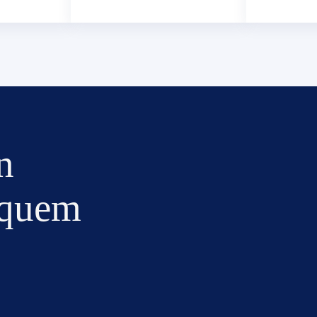
n
equem