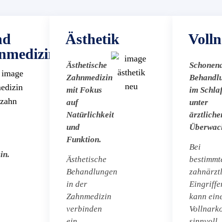
nd
Ästhetik
Voll
nmedizin
Ästhetische
Schonen
Zahnmedizin
Behandl
mit Fokus
im Schla
auf
unter
Natürlichkeit
ärztliche
und
Überwac
Funktion.
Bei
in.
Ästhetische
bestimmt
Behandlungen
zahnärzt
in der
Eingriffe
Zahnmedizin
kann ein
verbinden
Vollnark
ein
sinnvoll