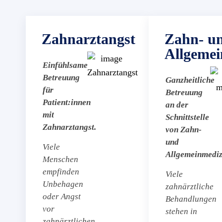
Zahnarztangst
Zahn- u
Allgemei
Einfühlsame
Betreuung
Ganzheitliche
für
Betreuung
Patient:innen
an der
mit
Schnittstelle
Zahnarztangst.
von Zahn-
und
Viele
Allgemeinmediz
Menschen
empfinden
Viele
Unbehagen
zahnärztliche
oder Angst
Behandlungen
vor
stehen in
zahnärztlichen