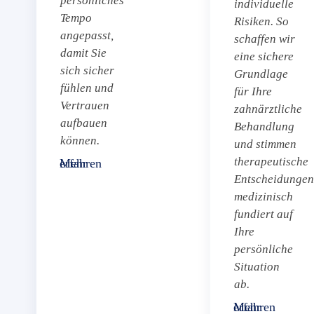
persönliches
individuelle
Tempo
Risiken. So
angepasst,
schaffen wir
damit Sie
eine sichere
sich sicher
Grundlage
fühlen und
für Ihre
Vertrauen
zahnärztliche
aufbauen
Behandlung
können.
und stimmen
therapeutische
Mehr erfahren
Entscheidungen
medizinisch
fundiert auf
Ihre
persönliche
Situation
ab.
Mehr erfahren