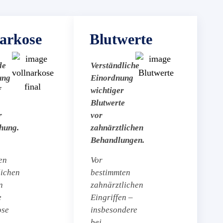
narkose
Blutwerte
de
Verständliche
ung
Einordnung
f
wichtiger
Blutwerte
r
vor
hung.
zahnärztlichen
Behandlungen.
en
Vor
lichen
bestimmten
n
zahnärztlichen
e
Eingriffen –
ose
insbesondere
bei