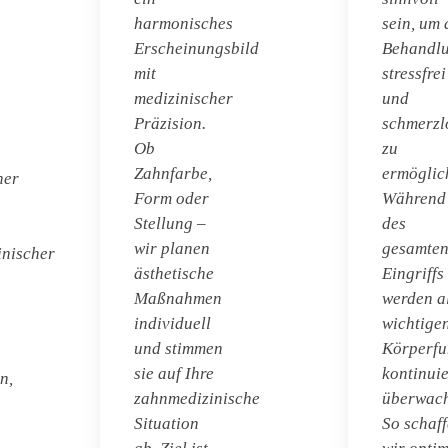
harmonisches
sein, um 
Erscheinungsbild
Behandl
mit
stressfrei
medizinischer
und
Präzision.
schmerzl
Ob
zu
Zahnfarbe,
ermöglic
her
Form oder
Während
Stellung –
des
wir planen
gesamte
inischer
ästhetische
Eingriffs
Maßnahmen
werden a
individuell
wichtige
und stimmen
Körperfu
sie auf Ihre
kontinuie
n,
zahnmedizinische
überwach
Situation
So schaf