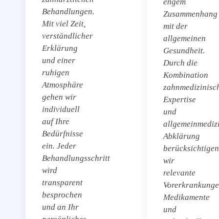
engem
Behandlungen.
Zusammenhang
Mit viel Zeit,
mit der
verständlicher
allgemeinen
Erklärung
Gesundheit.
und einer
Durch die
ruhigen
Kombination
Atmosphäre
zahnmedizinisc
gehen wir
Expertise
individuell
und
auf Ihre
allgemeinmediz
Bedürfnisse
Abklärung
ein. Jeder
berücksichtigen
Behandlungsschritt
wir
wird
relevante
transparent
Vorerkrankunge
besprochen
Medikamente
und an Ihr
und