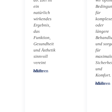
ab. Ziel ist
wir opti
ein
Bedingu
natürlich
für
wirkendes
komplexe
Ergebnis,
oder
das
längere
Funktion,
Behandl
Gesundheit
und sorg
und Ästhetik
für
sinnvoll
maximal
vereint
Sicherhei
und
Mehr erfahren
Komfort.
Mehr erfahren