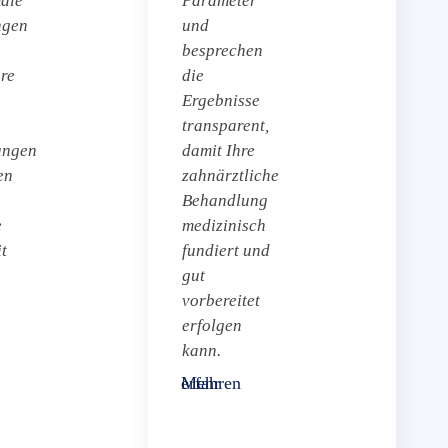
male
Parameter
ngen
und
besprechen
re
die
Ergebnisse
transparent,
ungen
damit Ihre
en
zahnärztliche
Behandlung
e
medizinisch
t
fundiert und
gut
vorbereitet
erfolgen
kann.
Mehr erfahren