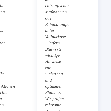
die
chirurgischen
ung
Maßnahmen
oder
Behandlungen
os
unter
Vollnarkose
hen.
– liefern
Blutwerte
wichtige
n
Hinweise
zur
lle
Sicherheit
n
und
nktionen
optimalen
rlich
Planung.
t.
Wir prüfen
fen
relevante