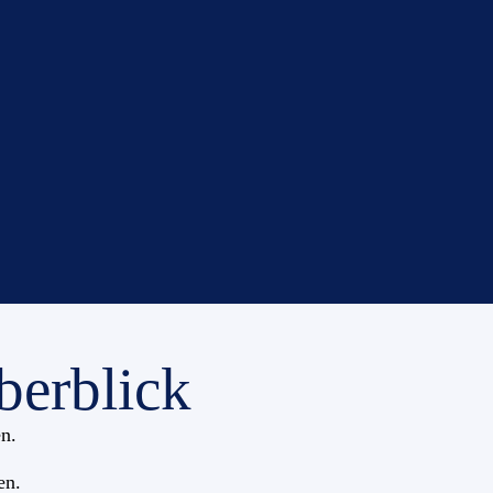
erblick
en.
en.