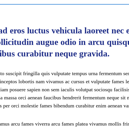
d eros luctus vehicula laoreet nec 
ollicitudin augue odio in arcu quisq
ibus curabitur neque gravida.
sto suscipit fringilla quis vulputate tempus urna fermentum se
inceptos lobortis nam vivamus ac cursus et vulputate fames lec
diam posuere sapien non sem iaculis volutpat sociosqu facilisi
sa massa orci aenean faucibus hendrerit fermentum neque sit m
 per orci molestie fames bibendum curabitur enim aenean var
vamus arcu fames viverra arcu fames platea vivamus mollis fri