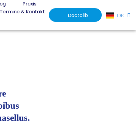
log
Praxis
Termine & Kontakt
Doctolib
DE
EN
re
pibus
asellus.