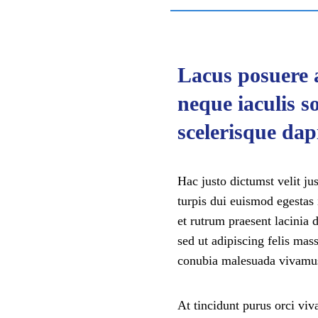
Lacus posuere a
neque iaculis s
scelerisque dap
Hac justo dictumst velit ju
turpis dui euismod egestas 
et rutrum praesent lacinia 
sed ut adipiscing felis mas
conubia malesuada vivamus
At tincidunt purus orci vi