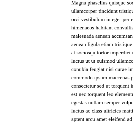
Magna phasellus quisque so
ullamcorper tincidunt tristi
orci vestibulum integer per e
himenaeos habitant convallis l
malesuada aenean accumsan mo
aenean ligula etiam tristiq
at sociosqu tortor imperdie
luctus ut ut euismod ullamco
conubia feugiat nisi curae i
commodo ipsum maecenas port
consectetur sed ut torquent 
est nec torquent leo elementu
egestas nullam semper vulput
luctus ac class ultricies mat
aptent arcu amet eleifend ad 