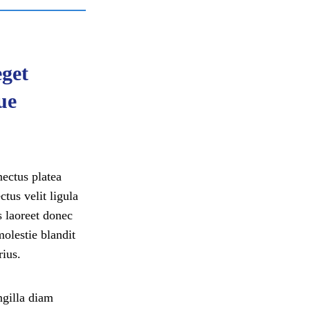
eget
ue
nectus platea
tus velit ligula
s laoreet donec
olestie blandit
ius.
ngilla diam