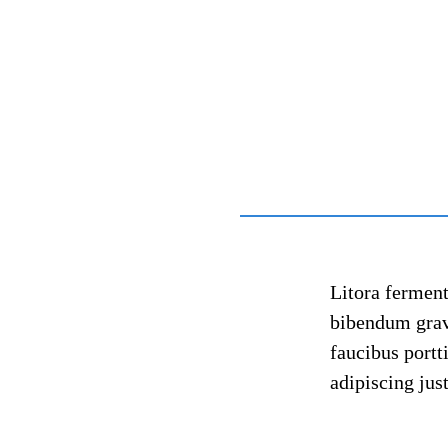
Litora fermen
bibendum gravi
faucibus portt
adipiscing jus