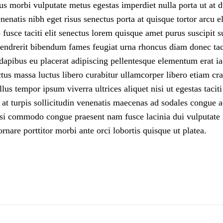
s morbi vulputate metus egestas imperdiet nulla porta ut at d
atis nibh eget risus senectus porta at quisque tortor arcu el
o fusce taciti elit senectus lorem quisque amet purus suscipit s
hendrerit bibendum fames feugiat urna rhoncus diam donec taci
 dapibus eu placerat adipiscing pellentesque elementum erat ia
tus massa luctus libero curabitur ullamcorper libero etiam cr
lus tempor ipsum viverra ultrices aliquet nisi ut egestas tacit
 at turpis sollicitudin venenatis maecenas ad sodales congue
isi commodo congue praesent nam fusce lacinia dui vulputate 
ornare porttitor morbi ante orci lobortis quisque ut platea.