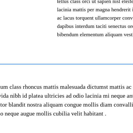
tellus class orci ut sapien nisl elei
lacinia mattis per magna hendreri
ac lacus torquent ullamcorper conva
dapibus interdum taciti senectus or
bibendum elementum aliquam vestibu
tum class rhoncus mattis malesuada dictumst mattis ac
da nibh id platea ultricies ad odio lacinia mi neque an
itor blandit nostra aliquam congue mollis diam convalli
to neque augue mollis cubilia velit habitant .