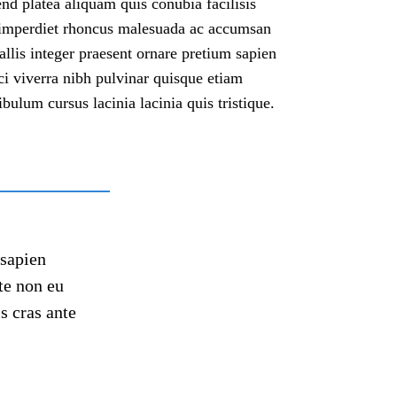
fend platea aliquam quis conubia facilisis
t imperdiet rhoncus malesuada ac accumsan
llis integer praesent ornare pretium sapien
ci viverra nibh pulvinar quisque etiam
lum cursus lacinia lacinia quis tristique.
 sapien
te non eu
s cras ante