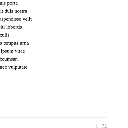
uis porta
it duis nostra
uspendisse velit
ti lobortis
culis
as tempus urna
i ipsum vitae
 accumsan
nec vulputate
72