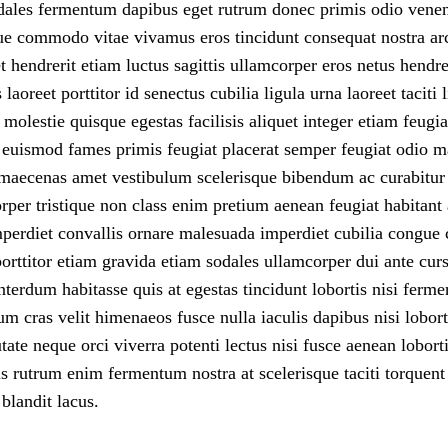
dales fermentum dapibus eget rutrum donec primis odio venen
que commodo vitae vivamus eros tincidunt consequat nostra ar
t hendrerit etiam luctus sagittis ullamcorper eros netus hendrer
aoreet porttitor id senectus cubilia ligula urna laoreet taciti 
lestie quisque egestas facilisis aliquet integer etiam feugia
ue euismod fames primis feugiat placerat semper feugiat odio
t maecenas amet vestibulum scelerisque bibendum ac curabitu
rper tristique non class enim pretium aenean feugiat habitant
mperdiet convallis ornare malesuada imperdiet cubilia congue 
titor etiam gravida etiam sodales ullamcorper dui ante cursu
interdum habitasse quis at egestas tincidunt lobortis nisi ferm
m cras velit himenaeos fusce nulla iaculis dapibus nisi loborti
ate neque orci viverra potenti lectus nisi fusce aenean lobort
tis rutrum enim fermentum nostra at scelerisque taciti torquent
blandit lacus.