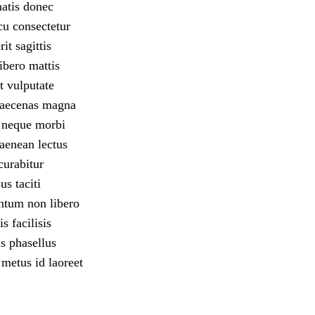
atis donec
cu consectetur
it sagittis
libero mattis
t vulputate
 maecenas magna
r neque morbi
 aenean lectus
curabitur
s taciti
entum non libero
s facilisis
is phasellus
 metus id laoreet